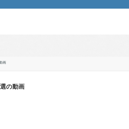
動画
本選の動画