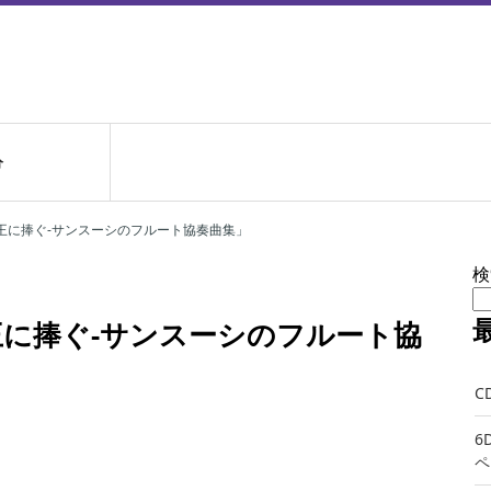
分
大王に捧ぐ-サンスーシのフルート協奏曲集」
検
王に捧ぐ-サンスーシのフルート協
C
6
ペ