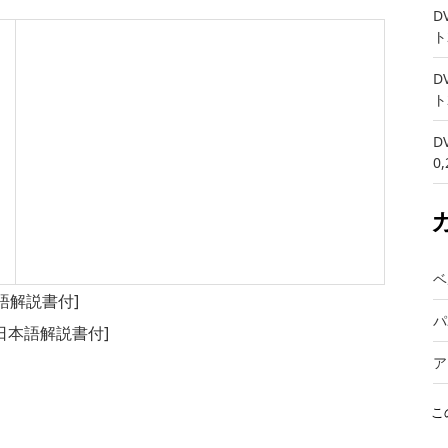
D
ト
D
ト
D
0
ベ
語解説書付]
パ
日本語解説書付]
ア
こ