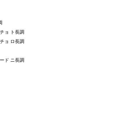
調
チョ ト長調
チョ ロ長調
ード ニ長調