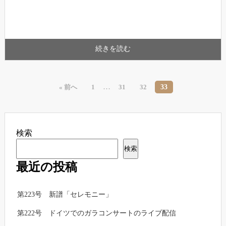
続きを読む
…
33
« 前へ
1
31
32
検索
検索
最近の投稿
第223号 新譜「セレモニー」
第222号 ドイツでのガラコンサートのライブ配信