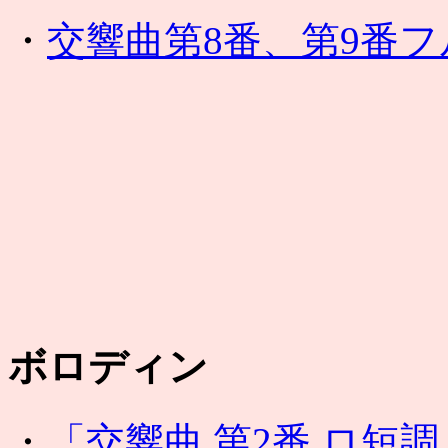
・
交響曲第8番、第9番
ボロディン
・
「交響曲 第2番 ロ短調