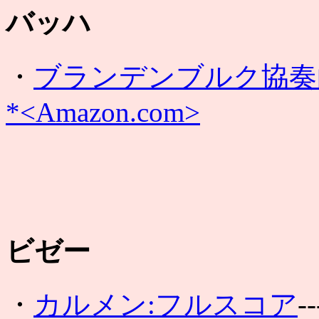
バッハ
・
ブランデンブルク協奏
*<Amazon.com>
ビゼー
・
カルメン:フルスコア
--