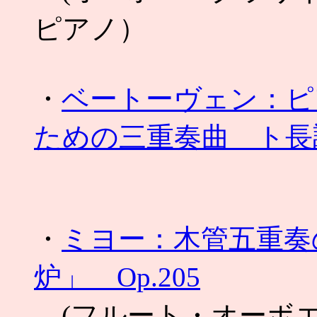
ピアノ）
・
ベートーヴェン：ピ
ための三重奏曲 ト長調
・
ミヨー：木管五重奏
炉」 Op.205
(フルート・オーボ