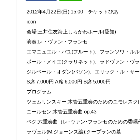
2012年4月22日(日) 15:00 チケットぴあ
icon
会場:三井住友海上しらかわホール(愛知)
演奏:レ・ヴァン・フランセ
エマニュエル・パユ(フルート)、フランソワ・ルル
ポール・メイエ(クラリネット)、ラドヴァン・ヴラ
ジルベール・オダン(バソン)、エリック・ル・サー
S席 7,000円 A席 6,000円 B席 5,000円
プログラム
ツェムリンスキー:木管五重奏のためのユモレスク(
ニールセン:木管五重奏曲 op.43
ペク:六重奏曲（レ･ヴァン･フランセのための委嘱
ラヴェル(M.ジョーンズ編):クープランの墓