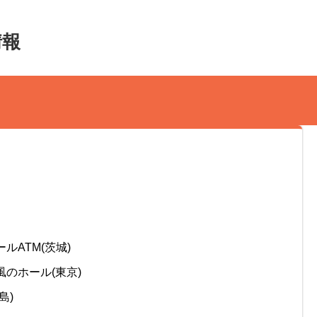
情報
ールATM(茨城)
風のホール(東京)
島)