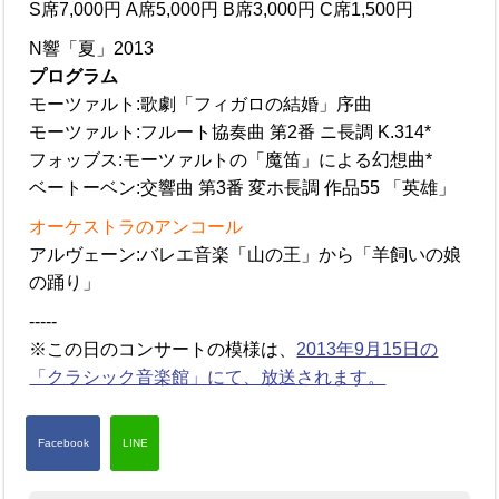
S席7,000円 A席5,000円 B席3,000円 C席1,500円
N響「夏」2013
プログラム
モーツァルト:歌劇「フィガロの結婚」序曲
モーツァルト:フルート協奏曲 第2番 ニ長調 K.314*
フォッブス:モーツァルトの「魔笛」による幻想曲*
ベートーベン:交響曲 第3番 変ホ長調 作品55 「英雄」
オーケストラのアンコール
アルヴェーン:バレエ音楽「山の王」から「羊飼いの娘
の踊り」
-----
※この日のコンサートの模様は、
2013年9月15日の
「クラシック音楽館」にて、放送されます。