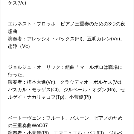
ケス(Vc)
エルネスト・ブロッホ：ピアノ三重奏のための3つの夜
想曲
演奏者：アレッシオ・バックス(Pf)、五明カレン(Vn)、
趙静（Vc）
ジョルジュ・オーリック：組曲「マールボロは戦場に
行った」
演奏者：樫本大進(Vn)、クラウディオ・ボルケス(Vc)、
パスカル・モラゲス(Cl)、ジルベール・オダン(Bn)、セ
ルゲイ・ナカリャコフ(Tp)、小菅優(Pf)
ベートーヴェン：フルート、バスーン、ピアノのため
の三重奏曲WoO37
演奏者：小菅優(Pf)、エマニュエル・パユ(Fl)、ジルベ