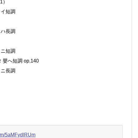
1）
 イ短調
 ハ長調
 ニ短調
へ短調 op.140
 ニ長調
.com/5aMFydlRUm