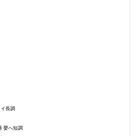
 イ長調
 嬰へ短調