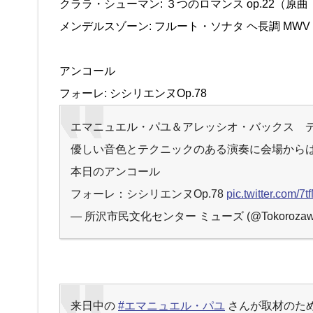
クララ・シューマン: ３つのロマンス op.22（
メンデルスゾーン: フルート・ソナタ ヘ長調 MW
アンコール
フォーレ: シシリエンヌOp.78
エマニュエル・パユ＆アレッシオ・バックス 
優しい音色とテクニックのある演奏に会場から
本日のアンコール
フォーレ：シシリエンヌOp.78
pic.twitter.com/7
— 所沢市民文化センター ミューズ (@Tokorozaw
来日中の
#エマニュエル・パユ
さんが取材のた