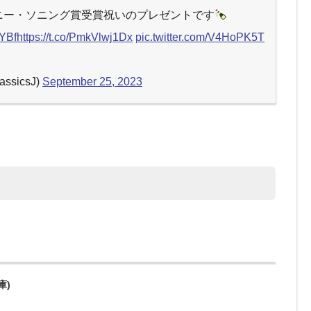
ニー・ソニング賞受賞祝いのプレゼントです
aYBf
https://t.co/PmkVlwj1Dx
pic.twitter.com/V4HoPK5T
sicsJ)
September 25, 2023
庫)