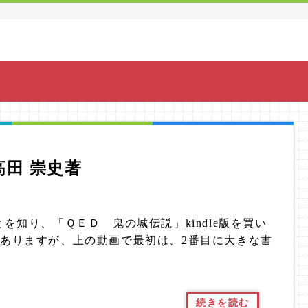
高田 崇史著
知り、「ＱＥＤ 鬼の城伝説」kindle版を買い
種類ありますが、上の動画で最初は、2番目に大きな書
続きを読む