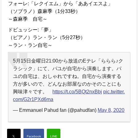
フォーレ:「レクイエム」から「ああイエスよ」
（ソプラノ）森麻季（1分33秒）
～森麻季 自宅～
ドビュッシー:「夢」
（ピアノ）ラン・ラン（5分27秒）
～ラン・ラン自宅～
5月15日金曜日21:00から放送のEテレ「ららら♪ク
ラシック」にて、パユが自宅から演奏します。パ
ユの自宅は、おしゃれですね。自宅から演奏する
方が多いので、どんなお部屋なのかそのことにも
興味津々です。
https://t.co/5BQt2nxBbj
pic.twitter.
com/G2r1PXd6ma
— Emmanuel Pahud fan (@pahudfan)
May 8, 2020