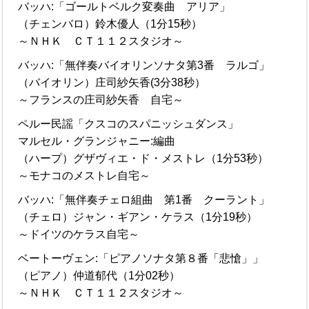
バッハ:「ゴールトベルク変奏曲 アリア」
（チェンバロ）鈴木優人（1分15秒）
～ＮＨＫ ＣＴ１１２スタジオ～
バッハ:「無伴奏バイオリンソナタ第3番 ラルゴ」
（バイオリン）庄司紗矢香(3分38秒）
～フランスの庄司紗矢香 自宅～
ペルー民謡「クスコのスパニッシュダンス」
マルセル・グランジャニー:編曲
（ハープ）グザヴィエ・ド・メストレ（1分53秒）
～モナコのメストレ自宅～
バッハ:「無伴奏チェロ組曲 第1番 クーラント」
（チェロ）ジャン・ギアン・ケラス（1分19秒）
～ドイツのケラス自宅～
ベートーヴェン:「ピアノソナタ第８番「悲愴」」
（ピアノ）仲道郁代（1分02秒）
～ＮＨＫ ＣＴ１１２スタジオ～