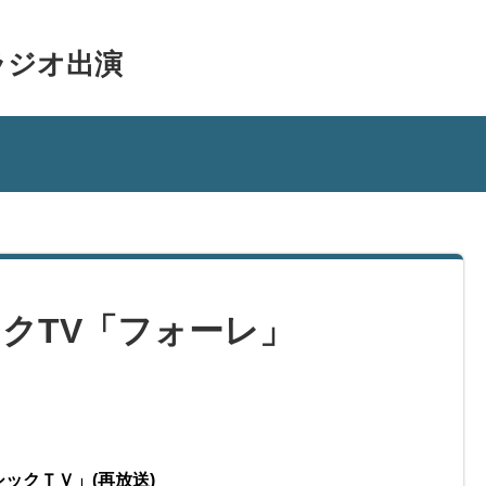
ラジオ出演
シックTV「フォーレ」
ラシックＴＶ」(再放送)